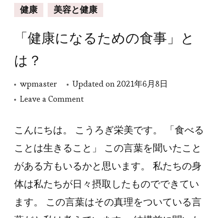
健康
美容と健康
「健康になるための食事」と
は？
wpmaster
Updated on
2021年6月8日
on
Leave a Comment
「健
康
こんにちは。 こうろぎ栄美です。 「食べる
に
ことは生きること」 この言葉を聞いたこと
な
がある方もいるかと思います。 私たちの身
る
体は私たちが日々摂取したものでできてい
た
ます。 この言葉はその真理をついている言
め