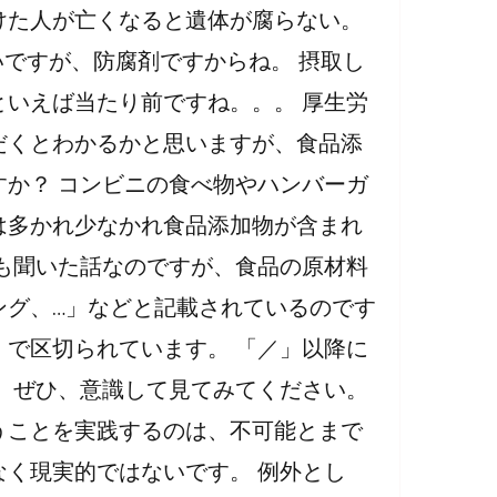
けた人が亡くなると遺体が腐らない。
め
いですが、防腐剤ですからね。 摂取し
の
食
いえば当たり前ですね。。。 厚生労
事」
だくとわかるかと思いますが、食品添
と
か？ コンビニの食べ物やハンバーガ
は？
は多かれ少なかれ食品添加物が含まれ
も聞いた話なのですが、食品の原材料
ング、…」などと記載されているのです
で区切られています。 「／」以降に
 ぜひ、意識して見てみてください。
うことを実践するのは、不可能とまで
く現実的ではないです。 例外とし