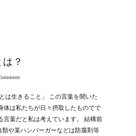
とは？
on
 Comment
「健
康
ことは生きること」 この言葉を聞いた
に
身体は私たちが日々摂取したものでで
な
る言葉だと私は考えています。 結構前
る
当類や某ハンバーガーなどは防腐剤等
た